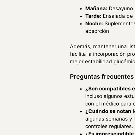
Mañana:
Desayuno c
Tarde:
Ensalada de b
Noche:
Suplementos 
absorción
Además, mantener una lista
facilita la incorporación 
mejor estabilidad glucémic
Preguntas frecuentes
¿Son compatibles e
incluso algunos estu
con el médico para e
¿Cuándo se notan l
algunas semanas y l
controles regulares.
¿Es imprescindible 