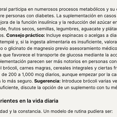
ral participa en numerosos procesos metabólicos y su 
tre personas con diabetes. La suplementación en casos
jora de la función insulínica y la reducción del azúcar e
de, frutos secos, semillas, legumbres, aguacate y pláta
os.
Consejo práctico:
Incluye espinacas o acelgas a di
mpié y, si la ingesta alimentaria es insuficiente, valo
to o glicinato de magnesio previo asesoramiento médico
a que favorece el transporte de glucosa mediante la acci
plementación parecen ser más notorios en personas con 
 brócoli, carnes magras, cereales integrales y ciertas fr
n de 200 a 1,000 mcg diarios, aunque empezar por la c
es lo más seguro.
Sugerencia:
Introduce brócoli varias ve
uficiente, discute la opción de un suplemento con tu m
ientes en la vida diaria
idad y la constancia. Un modelo de rutina pudiera ser: