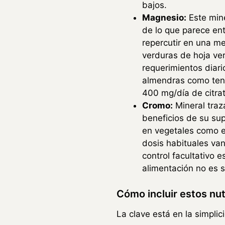
bajos.
Magnesio:
Este mine
de lo que parece en
repercutir en una me
verduras de hoja ver
requerimientos diari
almendras como tente
400 mg/día de citra
Cromo:
Mineral traz
beneficios de su su
en vegetales como el
dosis habituales va
control facultativo 
alimentación no es s
Cómo incluir estos nutr
La clave está en la simplic