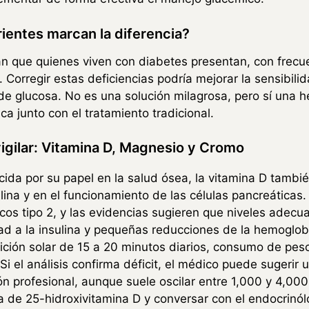
rientes marcan la diferencia?
n que quienes viven con diabetes presentan, con frecue
 Corregir estas deficiencias podría mejorar la sensibilida
s de glucosa. No es una solución milagrosa, pero sí una 
ca junto con el tratamiento tradicional.
vigilar: Vitamina D, Magnesio y Cromo
da por su papel en la salud ósea, la vitamina D también
ulina y en el funcionamiento de las células pancreáticas
cos tipo 2, y las evidencias sugieren que niveles adec
ad a la insulina y pequeñas reducciones de la hemoglob
ición solar de 15 a 20 minutos diarios, consumo de pe
 Si el análisis confirma déficit, el médico puede sugerir
ón profesional, aunque suele oscilar entre 1,000 y 4,000
ica de 25-hidroxivitamina D y conversar con el endocrinó