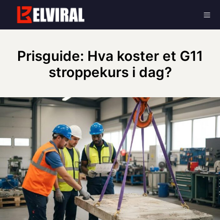
Skip
Me
to
content
Prisguide: Hva koster et G11
stroppekurs i dag?