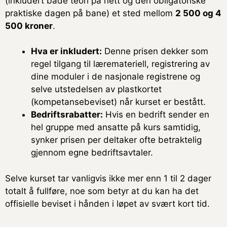
(inkludert både teori på nett og den obligatoriske
praktiske dagen på bane) et sted mellom
2 500 og 4
500 kroner
.
Hva er inkludert:
Denne prisen dekker som
regel tilgang til læremateriell, registrering av
dine moduler i de nasjonale registrene og
selve utstedelsen av plastkortet
(kompetansebeviset) når kurset er bestått.
Bedriftsrabatter:
Hvis en bedrift sender en
hel gruppe med ansatte på kurs samtidig,
synker prisen per deltaker ofte betraktelig
gjennom egne bedriftsavtaler.
Selve kurset tar vanligvis ikke mer enn 1 til 2 dager
totalt å fullføre, noe som betyr at du kan ha det
offisielle beviset i hånden i løpet av svært kort tid.