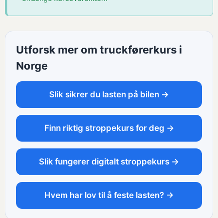
Utforsk mer om truckførerkurs i
Norge
Slik sikrer du lasten på bilen →
Finn riktig stroppekurs for deg →
Slik fungerer digitalt stroppekurs →
Hvem har lov til å feste lasten? →