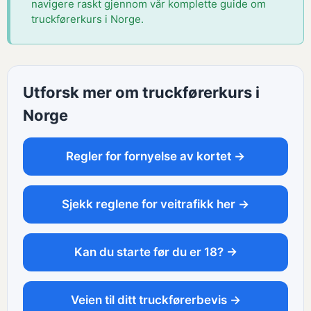
navigere raskt gjennom vår komplette guide om
truckførerkurs i Norge.
Utforsk mer om truckførerkurs i
Norge
Regler for fornyelse av kortet →
Sjekk reglene for veitrafikk her →
Kan du starte før du er 18? →
Veien til ditt truckførerbevis →