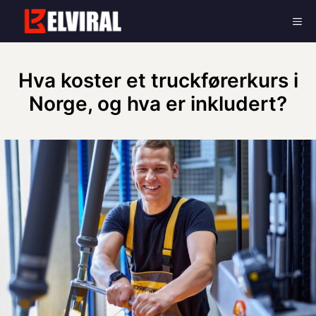
Skip
Me
to
content
Hva koster et truckførerkurs i
Norge, og hva er inkludert?