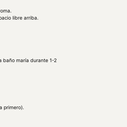
aroma.
cio libre arriba.
 a baño maría durante 1-2
 primero).