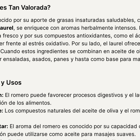
es Tan Valorada?
nocido por su aporte de grasas insaturadas saludables, c
laurel
, se enriquece con aromas herbalmente intensos. 
a fresco y por sus compuestos antioxidantes, como el á
r frente al estrés oxidativo. Por su lado, el laurel ofre
 Cuando estos ingredientes se combinan en aceite de o
zar ensaladas, asados, panes y hasta como base para m
s y Usos
n:
El romero puede favorecer procesos digestivos y el l
ión de los alimentos.
e:
Los compuestos naturales del aceite de oliva y el ro
tar:
El aroma del romero es conocido por su capacidad d
sión puede utilizarse como aceite para masajes suaves.