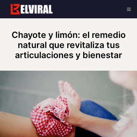
Skip
Me
to
content
Chayote y limón: el remedio
natural que revitaliza tus
articulaciones y bienestar