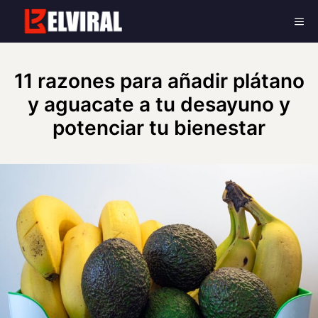
Skip
Me
to
content
11 razones para añadir plátano
y aguacate a tu desayuno y
potenciar tu bienestar